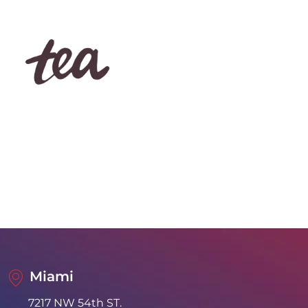
Miami
7217 NW 54th ST. 