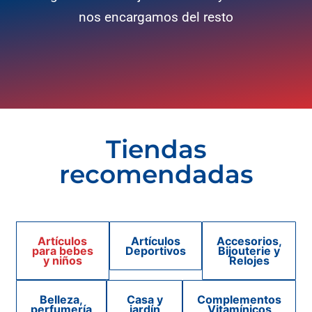
nos encargamos del resto
Tiendas
recomendadas
Artículos
Artículos
Accesorios,
para bebes
Deportivos
Bijouterie y
y niños
Relojes
Belleza,
Casa y
Complementos
perfumería
jardín
Vitamínicos